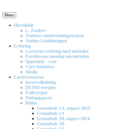
Skip
to
content
Menu
En effektiv og spennende modell for matematikkundervisning i
barneskolen
Hovedside
L. Zankov
Zankovs undervisningssystem
Stadier i etableringen
Erfaring
Lærerens erfaring med metoden
Foreldrenes mening om metoden
Spørsmål – svar
Våre forfattere
Media
Lærerressurser
lærerveiledning
DEMO-versjon
Fullversjon
Nettoppgaver
Bilder
Grunnbok 1A, utgave 2014
Grunnbok 1A
Grunnbok 1B, utgave 2014
Grunnbok 1B
Grunnbok 2A