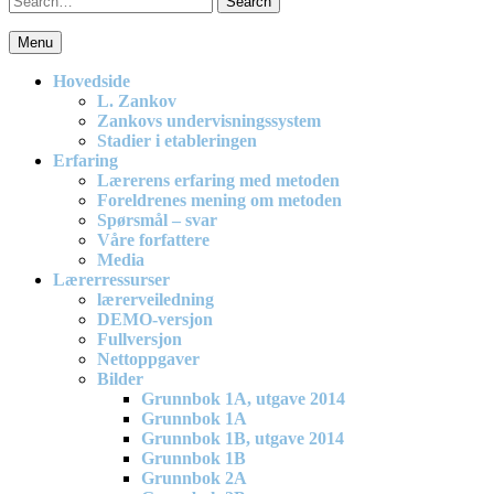
for:
Menu
En effektiv og spennende modell for matematikkundervisning i
barneskolen
Hovedside
L. Zankov
Zankovs undervisningssystem
Stadier i etableringen
Erfaring
Lærerens erfaring med metoden
Foreldrenes mening om metoden
Spørsmål – svar
Våre forfattere
Media
Lærerressurser
lærerveiledning
DEMO-versjon
Fullversjon
Nettoppgaver
Bilder
Grunnbok 1A, utgave 2014
Grunnbok 1A
Grunnbok 1B, utgave 2014
Grunnbok 1B
Grunnbok 2A