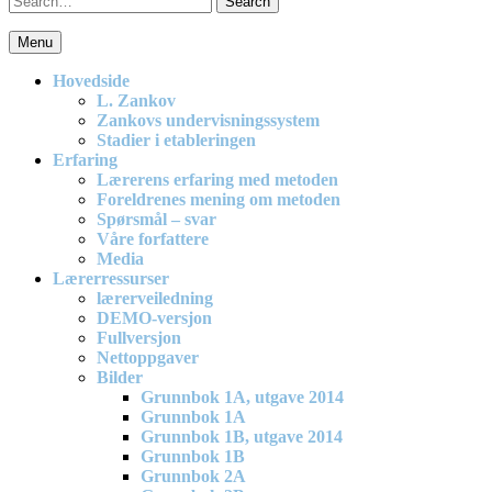
for:
Menu
En effektiv og spennende modell for matematikkundervisning i
barneskolen
Hovedside
L. Zankov
Zankovs undervisningssystem
Stadier i etableringen
Erfaring
Lærerens erfaring med metoden
Foreldrenes mening om metoden
Spørsmål – svar
Våre forfattere
Media
Lærerressurser
lærerveiledning
DEMO-versjon
Fullversjon
Nettoppgaver
Bilder
Grunnbok 1A, utgave 2014
Grunnbok 1A
Grunnbok 1B, utgave 2014
Grunnbok 1B
Grunnbok 2A