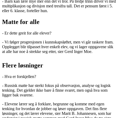
- Barn kan lære mye mer enn det vi tror. På tredje trinn driver vi med
multiplikasjon og divisjon med tresifra tall. Det er pensum først i 5.
eller 6. klasse, forteller hun.
Matte for alle
- Er dette greit for alle elever?
- Vi følger progresjonen i kunnskapsløftet, men vi går raskere fram.
Opplegget blir tilpasset hver enkelt elev, og vi lager oppgavene slik
at alle har noe å strekke seg etter, sier Gerd Inger Moe.
Flere løsninger
- Hva er forskjellen?
- Russisk matte har sterkt fokus på observasjon, analyse og logisk
tenking. Det gjelder ikke bare å finne svaret, men også hva som
ligger bak svarene.
- Elevene lærer seg å forklare, begrunne og komme med egen
tenking for hvordan de jobber og løser oppgaven. Det fins flere
løsninger, og det lærer elevene, sier Marit B. Johannesen, som har