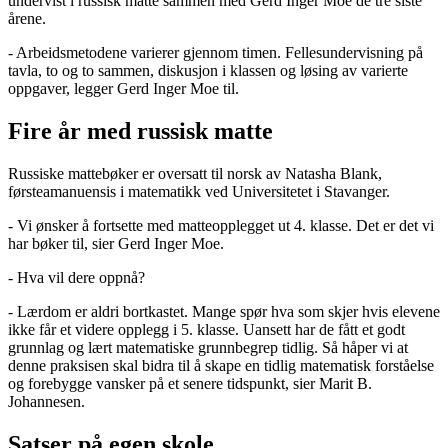
undervist i russisk matte sammen med Gerd Inger Moe de tre siste
årene.
- Arbeidsmetodene varierer gjennom timen. Fellesundervisning på
tavla, to og to sammen, diskusjon i klassen og løsing av varierte
oppgaver, legger Gerd Inger Moe til.
Fire år med russisk matte
Russiske mattebøker er oversatt til norsk av Natasha Blank,
førsteamanuensis i matematikk ved Universitetet i Stavanger.
- Vi ønsker å fortsette med matteopplegget ut 4. klasse. Det er det vi
har bøker til, sier Gerd Inger Moe.
- Hva vil dere oppnå?
- Lærdom er aldri bortkastet. Mange spør hva som skjer hvis elevene
ikke får et videre opplegg i 5. klasse. Uansett har de fått et godt
grunnlag og lært matematiske grunnbegrep tidlig. Så håper vi at
denne praksisen skal bidra til å skape en tidlig matematisk forståelse
og forebygge vansker på et senere tidspunkt, sier Marit B.
Johannesen.
Satser på egen skole