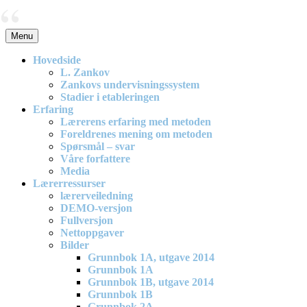
Skip
to
content
Menu
En effektiv og spennende modell for matematikkundervisning i
barneskolen
Hovedside
L. Zankov
Zankovs undervisningssystem
Stadier i etableringen
Erfaring
Lærerens erfaring med metoden
Foreldrenes mening om metoden
Spørsmål – svar
Våre forfattere
Media
Lærerressurser
lærerveiledning
DEMO-versjon
Fullversjon
Nettoppgaver
Bilder
Grunnbok 1A, utgave 2014
Grunnbok 1A
Grunnbok 1B, utgave 2014
Grunnbok 1B
Grunnbok 2A