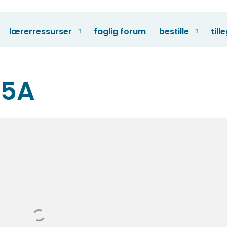
lærerressurser
faglig forum
bestille
till
 5A