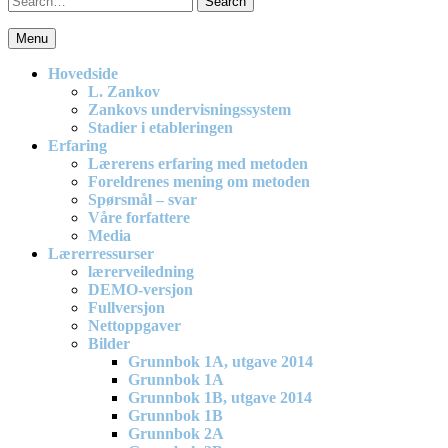
for:
Menu
En effektiv og spennende modell for matematikkundervisning i
barneskolen
Hovedside
L. Zankov
Zankovs undervisningssystem
Stadier i etableringen
Erfaring
Lærerens erfaring med metoden
Foreldrenes mening om metoden
Spørsmål – svar
Våre forfattere
Media
Lærerressurser
lærerveiledning
DEMO-versjon
Fullversjon
Nettoppgaver
Bilder
Grunnbok 1A, utgave 2014
Grunnbok 1A
Grunnbok 1B, utgave 2014
Grunnbok 1B
Grunnbok 2A