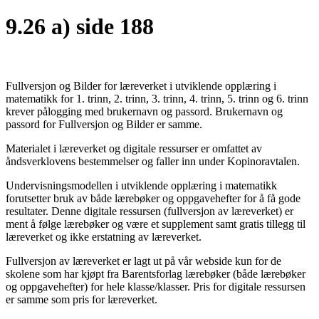
9.26 a) side 188
Fullversjon og Bilder for læreverket i utviklende opplæring i
matematikk for 1. trinn, 2. trinn, 3. trinn, 4. trinn, 5. trinn og 6. trinn
krever pålogging med brukernavn og passord. Brukernavn og
passord for Fullversjon og Bilder er samme.
Materialet i læreverket og digitale ressurser er omfattet av
åndsverklovens bestemmelser og faller inn under Kopinoravtalen.
Undervisningsmodellen i utviklende opplæring i matematikk
forutsetter bruk av både lærebøker og oppgavehefter for å få gode
resultater. Denne digitale ressursen (fullversjon av læreverket) er
ment å følge lærebøker og være et supplement samt gratis tillegg til
læreverket og ikke erstatning av læreverket.
Fullversjon av læreverket er lagt ut på vår webside kun for de
skolene som har kjøpt fra Barentsforlag lærebøker (både lærebøker
og oppgavehefter) for hele klasse/klasser. Pris for digitale ressursen
er samme som pris for læreverket.