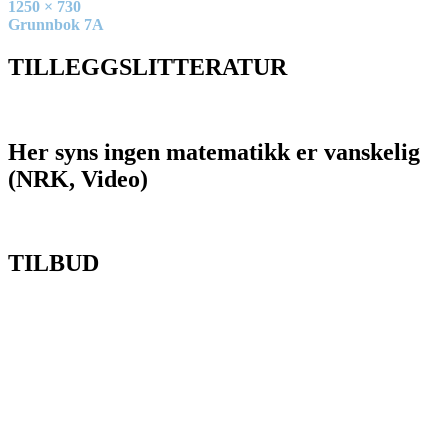
Full
1250 × 730
size
Innleggsnavigasjon
Grunnbok 7A
TILLEGGSLITTERATUR
Her syns ingen matematikk er vanskelig
(NRK, Video)
TILBUD