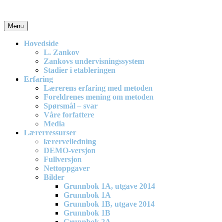
Skip
to
content
Menu
En effektiv og spennende modell for matematikkundervisning i
barneskolen
Hovedside
L. Zankov
Zankovs undervisningssystem
Stadier i etableringen
Erfaring
Lærerens erfaring med metoden
Foreldrenes mening om metoden
Spørsmål – svar
Våre forfattere
Media
Lærerressurser
lærerveiledning
DEMO-versjon
Fullversjon
Nettoppgaver
Bilder
Grunnbok 1A, utgave 2014
Grunnbok 1A
Grunnbok 1B, utgave 2014
Grunnbok 1B
Grunnbok 2A