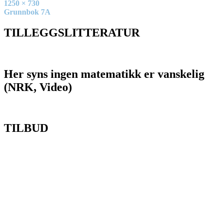
Full
1250 × 730
size
Innleggsnavigasjon
Grunnbok 7A
TILLEGGSLITTERATUR
Her syns ingen matematikk er vanskelig
(NRK, Video)
TILBUD