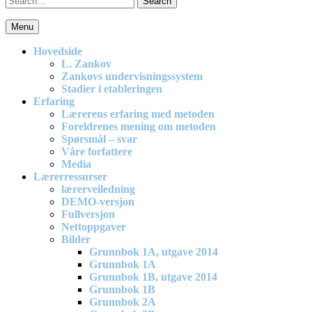
for:
Menu
En effektiv og spennende modell for matematikkundervisning i
barneskolen
Hovedside
L. Zankov
Zankovs undervisningssystem
Stadier i etableringen
Erfaring
Lærerens erfaring med metoden
Foreldrenes mening om metoden
Spørsmål – svar
Våre forfattere
Media
Lærerressurser
lærerveiledning
DEMO-versjon
Fullversjon
Nettoppgaver
Bilder
Grunnbok 1A, utgave 2014
Grunnbok 1A
Grunnbok 1B, utgave 2014
Grunnbok 1B
Grunnbok 2A