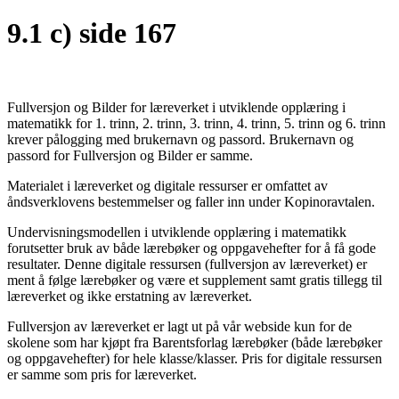
9.1 c) side 167
Fullversjon og Bilder for læreverket i utviklende opplæring i
matematikk for 1. trinn, 2. trinn, 3. trinn, 4. trinn, 5. trinn og 6. trinn
krever pålogging med brukernavn og passord. Brukernavn og
passord for Fullversjon og Bilder er samme.
Materialet i læreverket og digitale ressurser er omfattet av
åndsverklovens bestemmelser og faller inn under Kopinoravtalen.
Undervisningsmodellen i utviklende opplæring i matematikk
forutsetter bruk av både lærebøker og oppgavehefter for å få gode
resultater. Denne digitale ressursen (fullversjon av læreverket) er
ment å følge lærebøker og være et supplement samt gratis tillegg til
læreverket og ikke erstatning av læreverket.
Fullversjon av læreverket er lagt ut på vår webside kun for de
skolene som har kjøpt fra Barentsforlag lærebøker (både lærebøker
og oppgavehefter) for hele klasse/klasser. Pris for digitale ressursen
er samme som pris for læreverket.