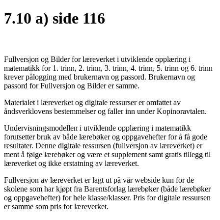
7.10 a) side 116
Fullversjon og Bilder for læreverket i utviklende opplæring i
matematikk for 1. trinn, 2. trinn, 3. trinn, 4. trinn, 5. trinn og 6. trinn
krever pålogging med brukernavn og passord. Brukernavn og
passord for Fullversjon og Bilder er samme.
Materialet i læreverket og digitale ressurser er omfattet av
åndsverklovens bestemmelser og faller inn under Kopinoravtalen.
Undervisningsmodellen i utviklende opplæring i matematikk
forutsetter bruk av både lærebøker og oppgavehefter for å få gode
resultater. Denne digitale ressursen (fullversjon av læreverket) er
ment å følge lærebøker og være et supplement samt gratis tillegg til
læreverket og ikke erstatning av læreverket.
Fullversjon av læreverket er lagt ut på vår webside kun for de
skolene som har kjøpt fra Barentsforlag lærebøker (både lærebøker
og oppgavehefter) for hele klasse/klasser. Pris for digitale ressursen
er samme som pris for læreverket.