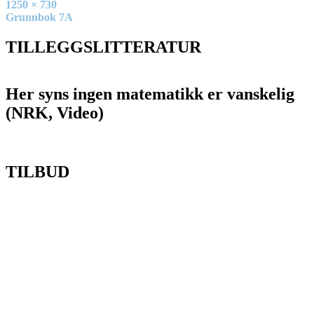
Full
1250 × 730
size
Innleggsnavigasjon
Grunnbok 7A
TILLEGGSLITTERATUR
Her syns ingen matematikk er vanskelig
(NRK, Video)
TILBUD