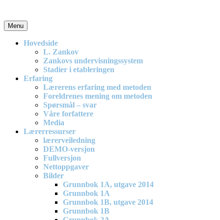
Skip
to
content
Menu
En effektiv og spennende modell for matematikkundervisning i
barneskolen
Hovedside
L. Zankov
Zankovs undervisningssystem
Stadier i etableringen
Erfaring
Lærerens erfaring med metoden
Foreldrenes mening om metoden
Spørsmål – svar
Våre forfattere
Media
Lærerressurser
lærerveiledning
DEMO-versjon
Fullversjon
Nettoppgaver
Bilder
Grunnbok 1A, utgave 2014
Grunnbok 1A
Grunnbok 1B, utgave 2014
Grunnbok 1B
Grunnbok 2A