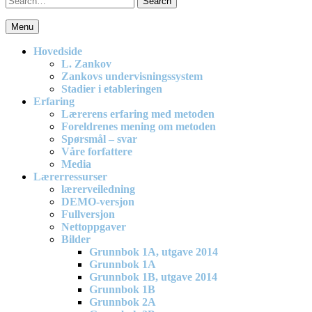
for:
Menu
En effektiv og spennende modell for matematikkundervisning i
barneskolen
Hovedside
L. Zankov
Zankovs undervisningssystem
Stadier i etableringen
Erfaring
Lærerens erfaring med metoden
Foreldrenes mening om metoden
Spørsmål – svar
Våre forfattere
Media
Lærerressurser
lærerveiledning
DEMO-versjon
Fullversjon
Nettoppgaver
Bilder
Grunnbok 1A, utgave 2014
Grunnbok 1A
Grunnbok 1B, utgave 2014
Grunnbok 1B
Grunnbok 2A