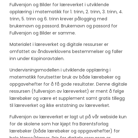
Fullversjon og Bilder for læreverket i utviklende
opplæring i matematikk for 1. trinn, 2. trinn, 3. trinn, 4.
trinn, 5. trinn og 6. trinn krever pålogging med
brukernavn og passord. Brukernavn og passord for
Fullversjon og Bilder er samme.
Materialet i læreverket og digitale ressurser er
omfattet av åndsverklovens bestemmelser og faller
inn under Kopinoravtalen.
Undervisningsmodellen i utviklende opplæring i
matematikk forutsetter bruk av både lærebøker og
oppgavehefter for å få gode resultater. Denne digitale
ressursen (fullversjon av læreverket) er ment å følge
lærebøker og være et supplement samt gratis tillegg
til læreverket og ikke erstatning av læreverket.
Fullversjon av læreverket er lagt ut på vår webside kun
for de skolene som har kjøpt fra Barentsforlag
lærebøker (både lærebøker og oppgavehefter) for
hele klasse/klasser. Pris for digitale ressursen er