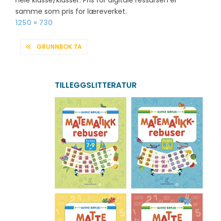
samme som pris for læreverket.
Full
1250 × 730
size
INNLEGGSNAVIGASJON
GRUNNBOK 7A
TILLEGGSLITTERATUR