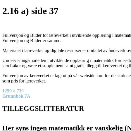
2.16 a) side 37
Fullversjon og Bilder for læreverket i utviklende opplæring i matematik
Fullversjon og Bilder er samme.
Materialet i læreverket og digitale ressurser er omfattet av åndsverkl
Undervisningsmodellen i utviklende opplæring i matematikk forutsetter
lærebøker og være et supplement samt gratis tillegg til læreverket og i
Fullversjon av læreverket er lagt ut på vår webside kun for de skolene
som pris for læreverket.
Full
1250 × 730
size
Innleggsnavigasjon
Grunnbok 7A
TILLEGGSLITTERATUR
Her syns ingen matematikk er vanskelig (