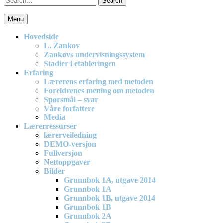
for:
Menu
En effektiv og spennende modell for matematikkundervisning i barne
Hovedside
L. Zankov
Zankovs undervisningssystem
Stadier i etableringen
Erfaring
Lærerens erfaring med metoden
Foreldrenes mening om metoden
Spørsmål – svar
Våre forfattere
Media
Lærerressurser
lærerveiledning
DEMO-versjon
Fullversjon
Nettoppgaver
Bilder
Grunnbok 1A, utgave 2014
Grunnbok 1A
Grunnbok 1B, utgave 2014
Grunnbok 1B
Grunnbok 2A