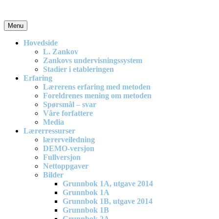
Skip
to
content
Menu
En effektiv og spennende modell for matematikkundervisning i barne
Hovedside
L. Zankov
Zankovs undervisningssystem
Stadier i etableringen
Erfaring
Lærerens erfaring med metoden
Foreldrenes mening om metoden
Spørsmål – svar
Våre forfattere
Media
Lærerressurser
lærerveiledning
DEMO-versjon
Fullversjon
Nettoppgaver
Bilder
Grunnbok 1A, utgave 2014
Grunnbok 1A
Grunnbok 1B, utgave 2014
Grunnbok 1B
Grunnbok 2A