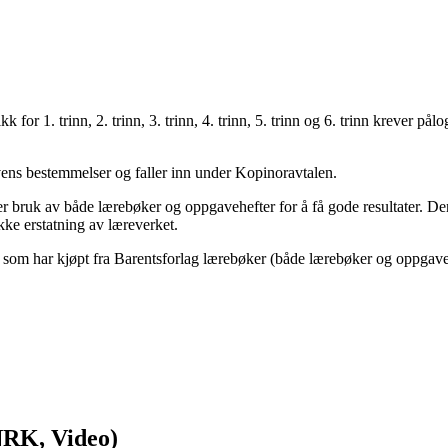
k for 1. trinn, 2. trinn, 3. trinn, 4. trinn, 5. trinn og 6. trinn krever
ovens bestemmelser og faller inn under Kopinoravtalen.
 bruk av både lærebøker og oppgavehefter for å få gode resultater. Denn
kke erstatning av læreverket.
 som har kjøpt fra Barentsforlag lærebøker (både lærebøker og oppgavehe
NRK, Video)