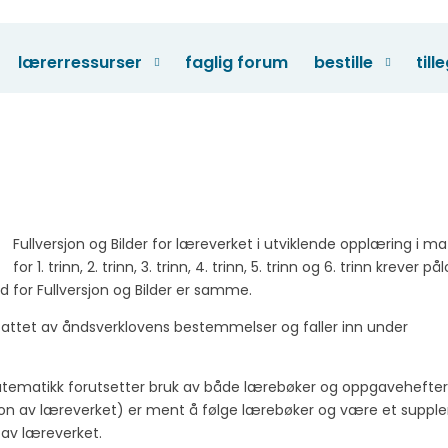
lærerressurser
faglig forum
bestille
till
5
Fullversjon og Bilder for læreverket i utviklende opplæring i m
for 1. trinn, 2. trinn, 3. trinn, 4. trinn, 5. trinn og 6. trinn krever p
for Fullversjon og Bilder er samme.
mfattet av åndsverklovens bestemmelser og faller inn under
atematikk forutsetter bruk av både lærebøker og oppgavehefter 
rsjon av læreverket) er ment å følge lærebøker og være et supp
g av læreverket.