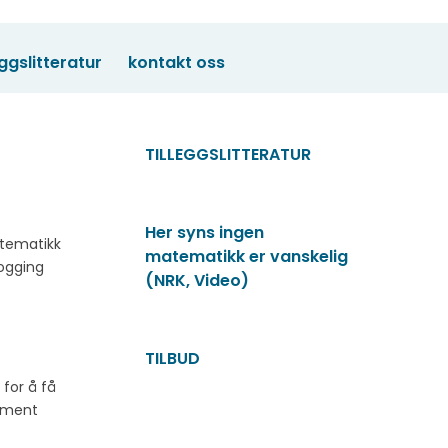
eggslitteratur
kontakt oss
TILLEGGSLITTERATUR
Her syns ingen
atematikk
matematikk er vanskelig
ålogging
(NRK, Video)
TILBUD
for å få
lement