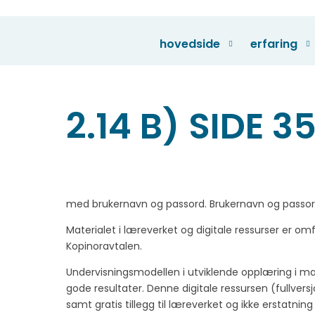
Skip
to
content
hovedside
erfaring
2.14 B) SIDE 3
med brukernavn og passord. Brukernavn og passord 
Materialet i læreverket og digitale ressurser er o
Kopinoravtalen.
Undervisningsmodellen i utviklende opplæring i m
gode resultater. Denne digitale ressursen (fullve
samt gratis tillegg til læreverket og ikke erstatnin