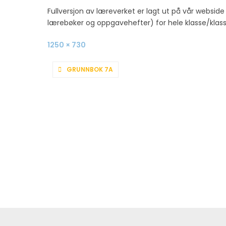
Fullversjon av læreverket er lagt ut på vår websid
lærebøker og oppgavehefter) for hele klasse/klasse
Full
1250 × 730
size
INNLEGGSNAVIGASJON
GRUNNBOK 7A