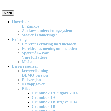
Skip
to
content
Menu
En effektiv og spennende modell for matematikkundervisning i
barneskolen
Hovedside
L. Zankov
Zankovs undervisningssystem
Stadier i etableringen
Erfaring
Lærerens erfaring med metoden
Foreldrenes mening om metoden
Spørsmål – svar
Våre forfattere
Media
Lærerressurser
lærerveiledning
DEMO-versjon
Fullversjon
Nettoppgaver
Bilder
Grunnbok 1A, utgave 2014
Grunnbok 1A
Grunnbok 1B, utgave 2014
Grunnbok 1B
Grunnbok 2A