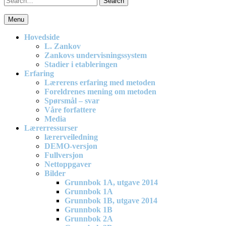
for:
Menu
En effektiv og spennende modell for matematikkundervisning i
barneskolen
Hovedside
L. Zankov
Zankovs undervisningssystem
Stadier i etableringen
Erfaring
Lærerens erfaring med metoden
Foreldrenes mening om metoden
Spørsmål – svar
Våre forfattere
Media
Lærerressurser
lærerveiledning
DEMO-versjon
Fullversjon
Nettoppgaver
Bilder
Grunnbok 1A, utgave 2014
Grunnbok 1A
Grunnbok 1B, utgave 2014
Grunnbok 1B
Grunnbok 2A