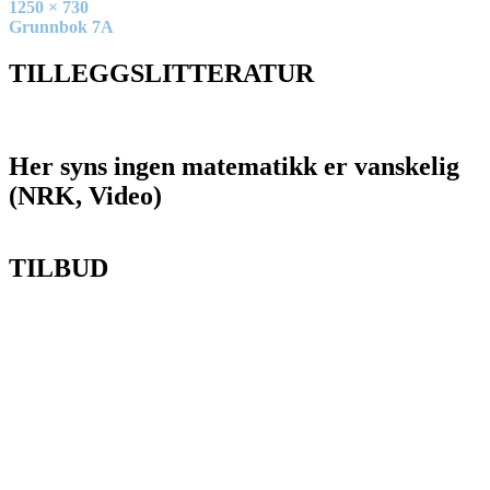
Full
1250 × 730
size
Innleggsnavigasjon
Grunnbok 7A
TILLEGGSLITTERATUR
Her syns ingen matematikk er vanskelig
(NRK, Video)
TILBUD