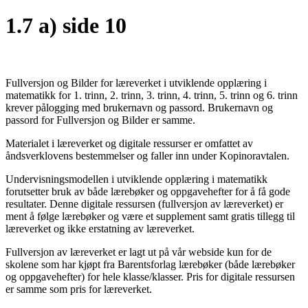
1.7 a) side 10
Fullversjon og Bilder for læreverket i utviklende opplæring i
matematikk for 1. trinn, 2. trinn, 3. trinn, 4. trinn, 5. trinn og 6. trinn
krever pålogging med brukernavn og passord. Brukernavn og
passord for Fullversjon og Bilder er samme.
Materialet i læreverket og digitale ressurser er omfattet av
åndsverklovens bestemmelser og faller inn under Kopinoravtalen.
Undervisningsmodellen i utviklende opplæring i matematikk
forutsetter bruk av både lærebøker og oppgavehefter for å få gode
resultater. Denne digitale ressursen (fullversjon av læreverket) er
ment å følge lærebøker og være et supplement samt gratis tillegg til
læreverket og ikke erstatning av læreverket.
Fullversjon av læreverket er lagt ut på vår webside kun for de
skolene som har kjøpt fra Barentsforlag lærebøker (både lærebøker
og oppgavehefter) for hele klasse/klasser. Pris for digitale ressursen
er samme som pris for læreverket.