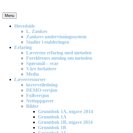
Skip
to
content
Menu
En effektiv og spennende modell for matematikkundervisning i barne
Hovedside
L. Zankov
Zankovs undervisningssystem
Stadier i etableringen
Erfaring
Lærerens erfaring med metoden
Foreldrenes mening om metoden
Spørsmål – svar
Våre forfattere
Media
Lærerressurser
lærerveiledning
DEMO-versjon
Fullversjon
Nettoppgaver
Bilder
Grunnbok 1A, utgave 2014
Grunnbok 1A
Grunnbok 1B, utgave 2014
Grunnbok 1B
Grunnbok 2A