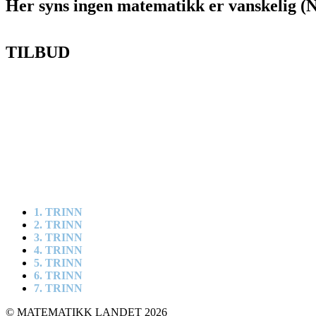
Her syns ingen matematikk er vanskelig (
TILBUD
1. TRINN
2. TRINN
3. TRINN
4. TRINN
5. TRINN
6. TRINN
7. TRINN
© MATEMATIKK LANDET 2026