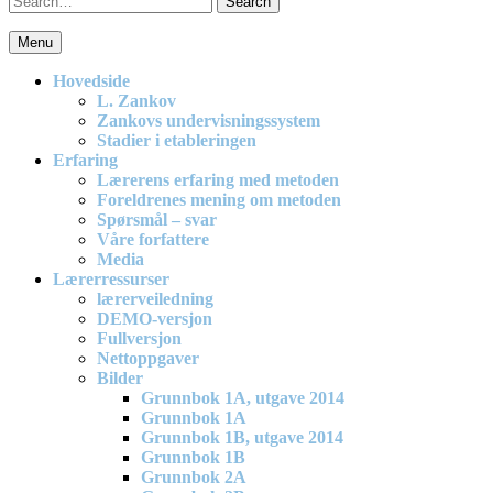
for:
Menu
En effektiv og spennende modell for matematikkundervisning i barne
Hovedside
L. Zankov
Zankovs undervisningssystem
Stadier i etableringen
Erfaring
Lærerens erfaring med metoden
Foreldrenes mening om metoden
Spørsmål – svar
Våre forfattere
Media
Lærerressurser
lærerveiledning
DEMO-versjon
Fullversjon
Nettoppgaver
Bilder
Grunnbok 1A, utgave 2014
Grunnbok 1A
Grunnbok 1B, utgave 2014
Grunnbok 1B
Grunnbok 2A