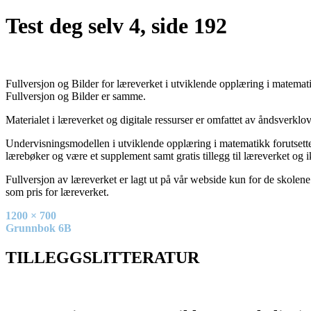
Test deg selv 4, side 192
Fullversjon og Bilder for læreverket i utviklende opplæring i matematik
Fullversjon og Bilder er samme.
Materialet i læreverket og digitale ressurser er omfattet av åndsverkl
Undervisningsmodellen i utviklende opplæring i matematikk forutsetter
lærebøker og være et supplement samt gratis tillegg til læreverket og i
Fullversjon av læreverket er lagt ut på vår webside kun for de skolene
som pris for læreverket.
Full
1200 × 700
size
Innleggsnavigasjon
Grunnbok 6B
TILLEGGSLITTERATUR