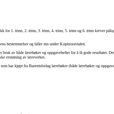
k for 1. trinn, 2. trinn, 3. trinn, 4. trinn, 5. trinn og 6. trinn krever
ovens bestemmelser og faller inn under Kopinoravtalen.
 bruk av både lærebøker og oppgavehefter for å få gode resultater. Denn
kke erstatning av læreverket.
 som har kjøpt fra Barentsforlag lærebøker (både lærebøker og oppgavehe