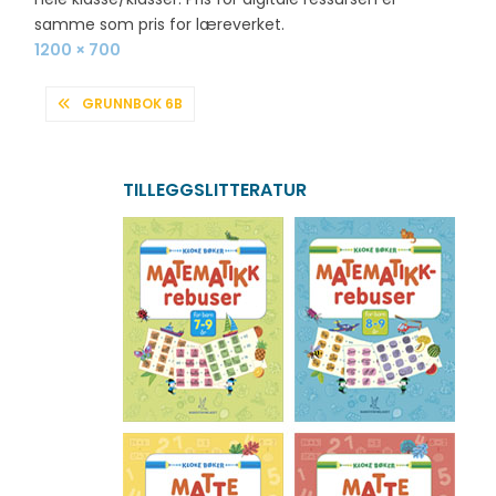
samme som pris for læreverket.
Full
1200 × 700
size
INNLEGGSNAVIGASJON
GRUNNBOK 6B
TILLEGGSLITTERATUR