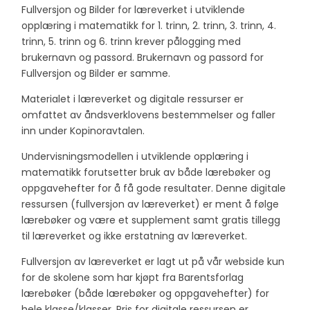
Fullversjon og Bilder for læreverket i utviklende
opplæring i matematikk for 1. trinn, 2. trinn, 3. trinn, 4.
trinn, 5. trinn og 6. trinn krever pålogging med
brukernavn og passord. Brukernavn og passord for
Fullversjon og Bilder er samme.
Materialet i læreverket og digitale ressurser er
omfattet av åndsverklovens bestemmelser og faller
inn under Kopinoravtalen.
Undervisningsmodellen i utviklende opplæring i
matematikk forutsetter bruk av både lærebøker og
oppgavehefter for å få gode resultater. Denne digitale
ressursen (fullversjon av læreverket) er ment å følge
lærebøker og være et supplement samt gratis tillegg
til læreverket og ikke erstatning av læreverket.
Fullversjon av læreverket er lagt ut på vår webside kun
for de skolene som har kjøpt fra Barentsforlag
lærebøker (både lærebøker og oppgavehefter) for
hele klasse/klasser. Pris for digitale ressursen er