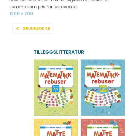
samme som pris for læreverket.
Full
1200 × 700
size
INNLEGGSNAVIGASJON
GRUNNBOK 6B
TILLEGGSLITTERATUR