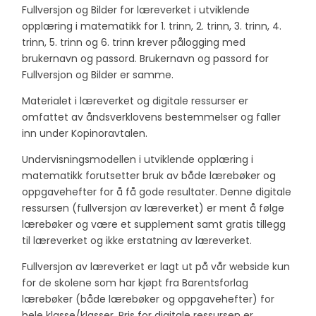
Fullversjon og Bilder for læreverket i utviklende
opplæring i matematikk for 1. trinn, 2. trinn, 3. trinn, 4.
trinn, 5. trinn og 6. trinn krever pålogging med
brukernavn og passord. Brukernavn og passord for
Fullversjon og Bilder er samme.
Materialet i læreverket og digitale ressurser er
omfattet av åndsverklovens bestemmelser og faller
inn under Kopinoravtalen.
Undervisningsmodellen i utviklende opplæring i
matematikk forutsetter bruk av både lærebøker og
oppgavehefter for å få gode resultater. Denne digitale
ressursen (fullversjon av læreverket) er ment å følge
lærebøker og være et supplement samt gratis tillegg
til læreverket og ikke erstatning av læreverket.
Fullversjon av læreverket er lagt ut på vår webside kun
for de skolene som har kjøpt fra Barentsforlag
lærebøker (både lærebøker og oppgavehefter) for
hele klasse/klasser. Pris for digitale ressursen er