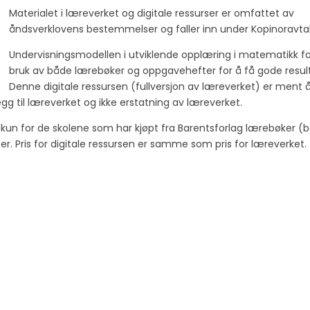
Materialet i læreverket og digitale ressurser er omfattet av
åndsverklovens bestemmelser og faller inn under Kopinoravta
Undervisningsmodellen i utviklende opplæring i matematikk fo
bruk av både lærebøker og oppgavehefter for å få gode result
Denne digitale ressursen (fullversjon av læreverket) er ment å
g til læreverket og ikke erstatning av læreverket.
e kun for de skolene som har kjøpt fra Barentsforlag lærebøker (
r. Pris for digitale ressursen er samme som pris for læreverket.