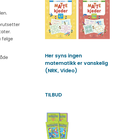
len.
rutsetter
ater.
 følge
Her syns ingen
både
matematikk er vanskelig
(NRK, Video)
TILBUD