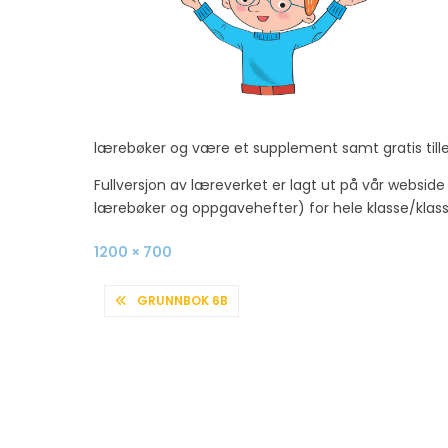
lærebøker og være et supplement samt gratis tilleg
Fullversjon av læreverket er lagt ut på vår websid
lærebøker og oppgavehefter) for hele klasse/klasse
Full
1200 × 700
size
INNLEGGSNAVIGASJON
GRUNNBOK 6B