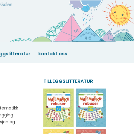
eggslitteratur
kontakt oss
TILLEGGSLITTERATUR
atematikk
ålogging
sjon og