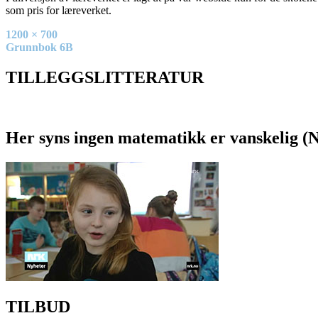
som pris for læreverket.
Full
1200 × 700
size
Innleggsnavigasjon
Grunnbok 6B
TILLEGGSLITTERATUR
Her syns ingen matematikk er vanskelig (
TILBUD