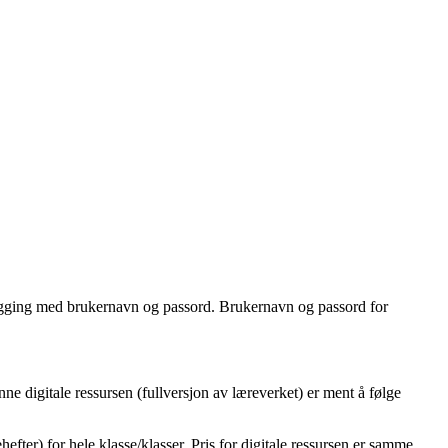
 pålogging med brukernavn og passord. Brukernavn og passord for
e digitale ressursen (fullversjon av læreverket) er ment å følge
fter) for hele klasse/klasser. Pris for digitale ressursen er samme