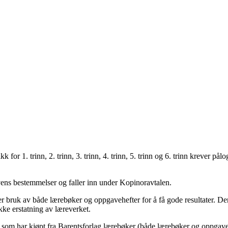
k for 1. trinn, 2. trinn, 3. trinn, 4. trinn, 5. trinn og 6. trinn krever
ovens bestemmelser og faller inn under Kopinoravtalen.
 bruk av både lærebøker og oppgavehefter for å få gode resultater. Denn
kke erstatning av læreverket.
 som har kjøpt fra Barentsforlag lærebøker (både lærebøker og oppgavehe