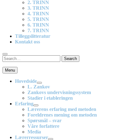
2. TRINN
3. TRINN
4. TRINN
5. TRINN
6. TRINN
7. TRINN
Tilleggslitteratur
Kontakt oss
Search
Search
for:
Menu
En effektiv og spennende modell for matematikkundervisning i barne
Hovedside
L. Zankov
Zankovs undervisningssystem
Stadier i etableringen
Erfaring
Lærerens erfaring med metoden
Foreldrenes mening om metoden
Spørsmål – svar
Våre forfattere
Media
Lærerressurser