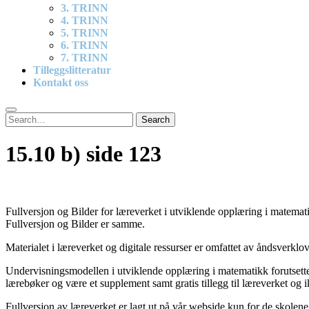
3. TRINN
4. TRINN
5. TRINN
6. TRINN
7. TRINN
Tilleggslitteratur
Kontakt oss
Search
Search
for:
15.10 b) side 123
Fullversjon og Bilder for læreverket i utviklende opplæring i matematik
Fullversjon og Bilder er samme.
Materialet i læreverket og digitale ressurser er omfattet av åndsverkl
Undervisningsmodellen i utviklende opplæring i matematikk forutsetter
lærebøker og være et supplement samt gratis tillegg til læreverket og i
Fullversjon av læreverket er lagt ut på vår webside kun for de skolene