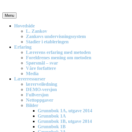
Skip
to
content
Menu
En effektiv og spennende modell for matematikkundervisning i
barneskolen
Hovedside
L. Zankov
Zankovs undervisningssystem
Stadier i etableringen
Erfaring
Lærerens erfaring med metoden
Foreldrenes mening om metoden
Spørsmål – svar
Våre forfattere
Media
Lærerressurser
lærerveiledning
DEMO-versjon
Fullversjon
Nettoppgaver
Bilder
Grunnbok 1A, utgave 2014
Grunnbok 1A
Grunnbok 1B, utgave 2014
Grunnbok 1B
Grunnbok 2A