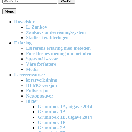
for:
Menu
En effektiv og spennende modell for matematikkundervisning i
barneskolen
Hovedside
L. Zankov
Zankovs undervisningssystem
Stadier i etableringen
Erfaring
Lærerens erfaring med metoden
Foreldrenes mening om metoden
Spørsmål – svar
Våre forfattere
Media
Lærerressurser
lærerveiledning
DEMO-versjon
Fullversjon
Nettoppgaver
Bilder
Grunnbok 1A, utgave 2014
Grunnbok 1A
Grunnbok 1B, utgave 2014
Grunnbok 1B
Grunnbok 2A