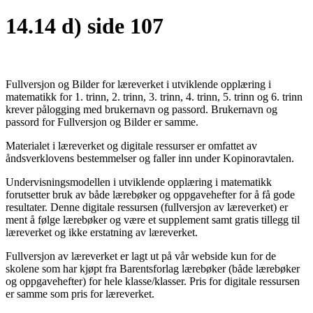
14.14 d) side 107
Fullversjon og Bilder for læreverket i utviklende opplæring i
matematikk for 1. trinn, 2. trinn, 3. trinn, 4. trinn, 5. trinn og 6. trinn
krever pålogging med brukernavn og passord. Brukernavn og
passord for Fullversjon og Bilder er samme.
Materialet i læreverket og digitale ressurser er omfattet av
åndsverklovens bestemmelser og faller inn under Kopinoravtalen.
Undervisningsmodellen i utviklende opplæring i matematikk
forutsetter bruk av både lærebøker og oppgavehefter for å få gode
resultater. Denne digitale ressursen (fullversjon av læreverket) er
ment å følge lærebøker og være et supplement samt gratis tillegg til
læreverket og ikke erstatning av læreverket.
Fullversjon av læreverket er lagt ut på vår webside kun for de
skolene som har kjøpt fra Barentsforlag lærebøker (både lærebøker
og oppgavehefter) for hele klasse/klasser. Pris for digitale ressursen
er samme som pris for læreverket.