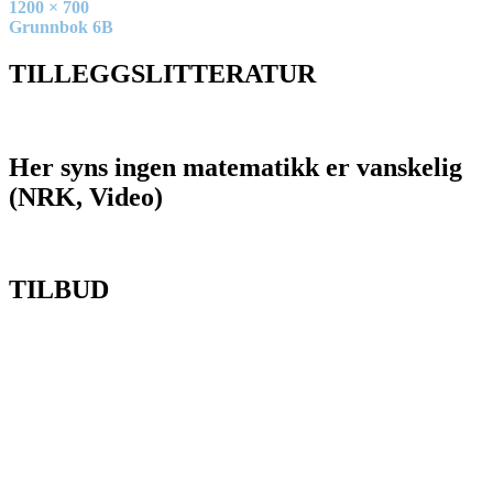
Full
1200 × 700
size
Innleggsnavigasjon
Grunnbok 6B
TILLEGGSLITTERATUR
Her syns ingen matematikk er vanskelig
(NRK, Video)
TILBUD