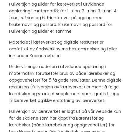
Fullversjon og Bilder for læreverket i utviklende
opplæring i matematikk for 1. trinn, 2. trinn, 3. trinn, 4.
trinn, 5. trinn og 6. trinn krever pålogging med
brukernavn og passord. Brukernavn og passord for
Fullversjon og Bilder er samme.
Materialet i læreverket og digitale ressurser er
omfattet av åndsverklovens bestemmelser og faller
inn under Kopinoravtalen.
Undervisningsmodellen i utviklende opplæring i
matematikk forutsetter bruk av både lærebøker og
oppgavehefter for å få gode resultater. Denne digitale
ressursen (fullversjon av læreverket) er ment å følge
lærebøker og være et supplement samt gratis tillegg
til læreverket og ikke erstatning av læreverket.
Fullversjon av læreverket er lagt ut på vår webside kun
for de skolene som har kjøpt fra Barentsforlag
lærebøker (både lærebøker og oppgavehefter) for
hele klasse/klasser. Pris for digitale ressursen er