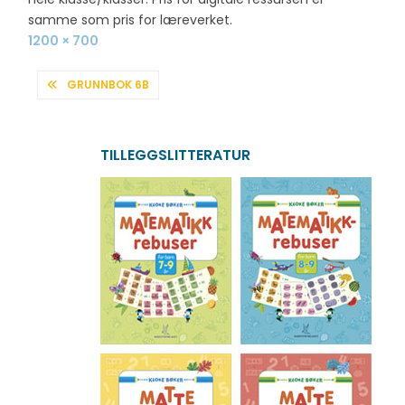
samme som pris for læreverket.
Full
1200 × 700
size
INNLEGGSNAVIGASJON
GRUNNBOK 6B
TILLEGGSLITTERATUR