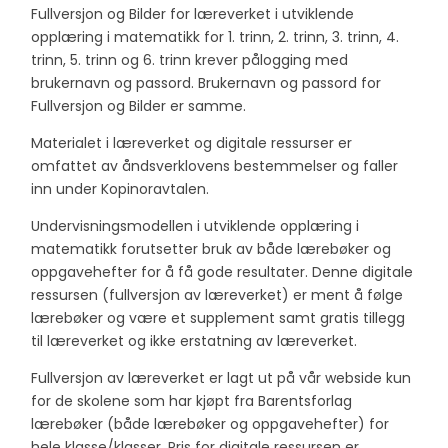
Fullversjon og Bilder for læreverket i utviklende
opplæring i matematikk for 1. trinn, 2. trinn, 3. trinn, 4.
trinn, 5. trinn og 6. trinn krever pålogging med
brukernavn og passord. Brukernavn og passord for
Fullversjon og Bilder er samme.
Materialet i læreverket og digitale ressurser er
omfattet av åndsverklovens bestemmelser og faller
inn under Kopinoravtalen.
Undervisningsmodellen i utviklende opplæring i
matematikk forutsetter bruk av både lærebøker og
oppgavehefter for å få gode resultater. Denne digitale
ressursen (fullversjon av læreverket) er ment å følge
lærebøker og være et supplement samt gratis tillegg
til læreverket og ikke erstatning av læreverket.
Fullversjon av læreverket er lagt ut på vår webside kun
for de skolene som har kjøpt fra Barentsforlag
lærebøker (både lærebøker og oppgavehefter) for
hele klasse/klasser. Pris for digitale ressursen er