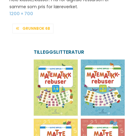
samme som pris for læreverket.
Full
1200 × 700
size
INNLEGGSNAVIGASJON
GRUNNBOK 6B
TILLEGGSLITTERATUR