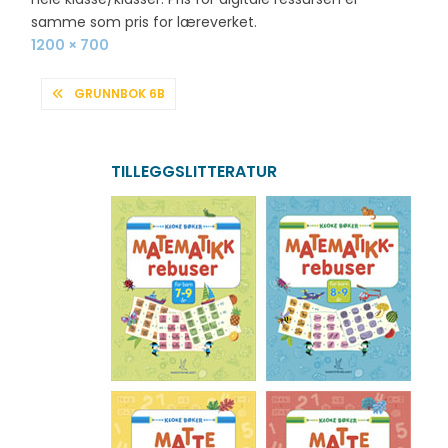
samme som pris for læreverket.
Full
1200 × 700
size
INNLEGGSNAVIGASJON
GRUNNBOK 6B
TILLEGGSLITTERATUR