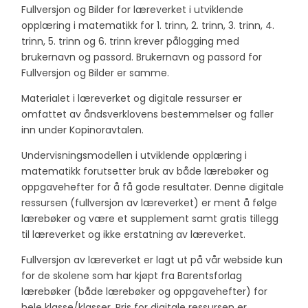
Fullversjon og Bilder for læreverket i utviklende
opplæring i matematikk for 1. trinn, 2. trinn, 3. trinn, 4.
trinn, 5. trinn og 6. trinn krever pålogging med
brukernavn og passord. Brukernavn og passord for
Fullversjon og Bilder er samme.
Materialet i læreverket og digitale ressurser er
omfattet av åndsverklovens bestemmelser og faller
inn under Kopinoravtalen.
Undervisningsmodellen i utviklende opplæring i
matematikk forutsetter bruk av både lærebøker og
oppgavehefter for å få gode resultater. Denne digitale
ressursen (fullversjon av læreverket) er ment å følge
lærebøker og være et supplement samt gratis tillegg
til læreverket og ikke erstatning av læreverket.
Fullversjon av læreverket er lagt ut på vår webside kun
for de skolene som har kjøpt fra Barentsforlag
lærebøker (både lærebøker og oppgavehefter) for
hele klasse/klasser. Pris for digitale ressursen er