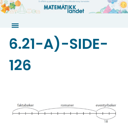
Skip
to
content
6.21-A)-SIDE-
126