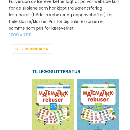
Fullversjon av læreverket er lagt ut på vår webside kun
for de skolene som har kjøpt fra Barentsforlag
lærebøker (både lærebøker og oppgavehefter) for
hele klasse/klasser. Pris for digitale ressursen er
samme som pris for læreverket.
Full
1200 × 700
size
INNLEGGSNAVIGASJON
GRUNNBOK 6A
TILLEGGSLITTERATUR