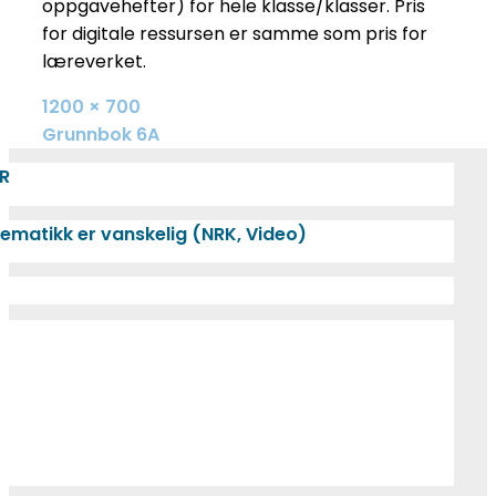
oppgavehefter) for hele klasse/klasser. Pris
for digitale ressursen er samme som pris for
læreverket.
Full
1200 × 700
size
INNLEGGSNAVIGASJON
Grunnbok 6A
R
ematikk er vanskelig (NRK, Video)