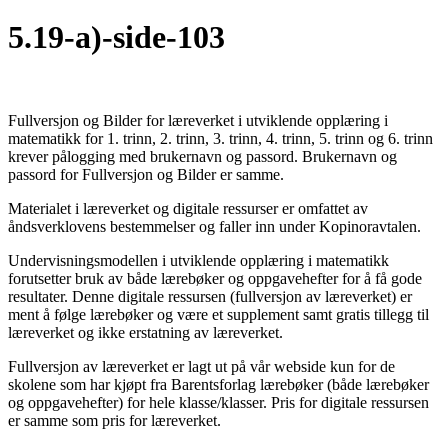
5.19-a)-side-103
Fullversjon og Bilder for læreverket i utviklende opplæring i
matematikk for 1. trinn, 2. trinn, 3. trinn, 4. trinn, 5. trinn og 6. trinn
krever pålogging med brukernavn og passord. Brukernavn og
passord for Fullversjon og Bilder er samme.
Materialet i læreverket og digitale ressurser er omfattet av
åndsverklovens bestemmelser og faller inn under Kopinoravtalen.
Undervisningsmodellen i utviklende opplæring i matematikk
forutsetter bruk av både lærebøker og oppgavehefter for å få gode
resultater. Denne digitale ressursen (fullversjon av læreverket) er
ment å følge lærebøker og være et supplement samt gratis tillegg til
læreverket og ikke erstatning av læreverket.
Fullversjon av læreverket er lagt ut på vår webside kun for de
skolene som har kjøpt fra Barentsforlag lærebøker (både lærebøker
og oppgavehefter) for hele klasse/klasser. Pris for digitale ressursen
er samme som pris for læreverket.