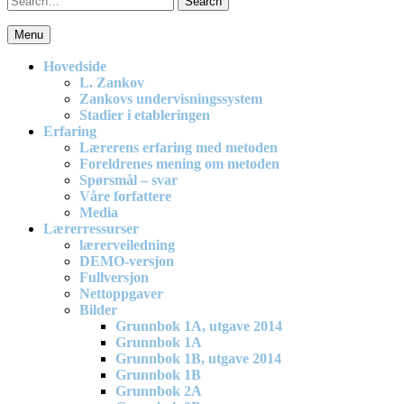
for:
Menu
En effektiv og spennende modell for matematikkundervisning i
barneskolen
Hovedside
L. Zankov
Zankovs undervisningssystem
Stadier i etableringen
Erfaring
Lærerens erfaring med metoden
Foreldrenes mening om metoden
Spørsmål – svar
Våre forfattere
Media
Lærerressurser
lærerveiledning
DEMO-versjon
Fullversjon
Nettoppgaver
Bilder
Grunnbok 1A, utgave 2014
Grunnbok 1A
Grunnbok 1B, utgave 2014
Grunnbok 1B
Grunnbok 2A