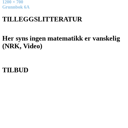
Full
1200 × 700
size
Innleggsnavigasjon
Grunnbok 6A
TILLEGGSLITTERATUR
Her syns ingen matematikk er vanskelig
(NRK, Video)
TILBUD