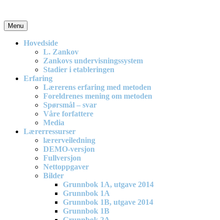
Skip
to
content
Menu
En effektiv og spennende modell for matematikkundervisning i
barneskolen
Hovedside
L. Zankov
Zankovs undervisningssystem
Stadier i etableringen
Erfaring
Lærerens erfaring med metoden
Foreldrenes mening om metoden
Spørsmål – svar
Våre forfattere
Media
Lærerressurser
lærerveiledning
DEMO-versjon
Fullversjon
Nettoppgaver
Bilder
Grunnbok 1A, utgave 2014
Grunnbok 1A
Grunnbok 1B, utgave 2014
Grunnbok 1B
Grunnbok 2A