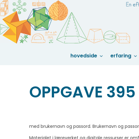
Skip
to
content
hovedside
erfaring
OPPGAVE 395 
med brukernavn og passord. Brukernavn og passord 
Materialet i læreverket og digitale ressurser er o