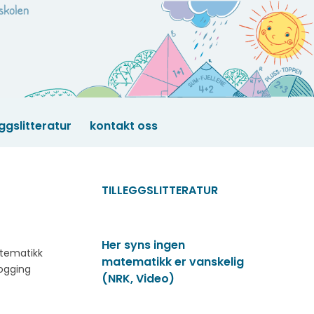
eggslitteratur
kontakt oss
TILLEGGSLITTERATUR
Her syns ingen
atematikk
matematikk er vanskelig
ålogging
(NRK, Video)