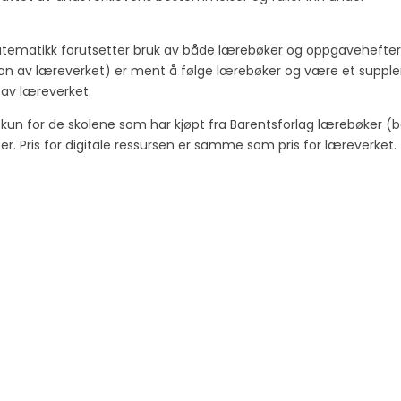
atematikk forutsetter bruk av både lærebøker og oppgavehefter 
rsjon av læreverket) er ment å følge lærebøker og være et supp
g av læreverket.
e kun for de skolene som har kjøpt fra Barentsforlag lærebøker (
r. Pris for digitale ressursen er samme som pris for læreverket.