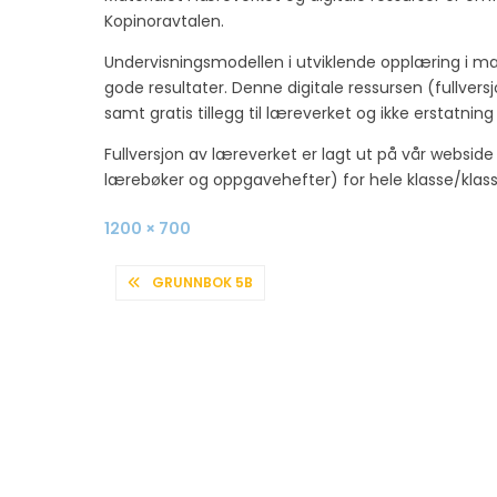
Kopinoravtalen.
Undervisningsmodellen i utviklende opplæring i m
gode resultater. Denne digitale ressursen (fullve
samt gratis tillegg til læreverket og ikke erstatnin
Fullversjon av læreverket er lagt ut på vår websid
lærebøker og oppgavehefter) for hele klasse/klasse
Full
1200 × 700
size
INNLEGGSNAVIGASJON
GRUNNBOK 5B