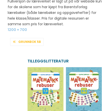
Fullversjon av læreverket er lagt ut på vår webside kun
for de skolene som har kjøpt fra Barentsforlag
lærebøker (både lærebøker og oppgavehefter) for
hele klasse/klasser. Pris for digitale ressursen er
samme som pris for læreverket.
Full
1200 × 700
size
INNLEGGSNAVIGASJON
GRUNNBOK 5B
TILLEGGSLITTERATUR