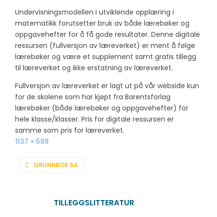
Undervisningsmodellen i utviklende opplæring i
matematikk forutsetter bruk av både lærebøker og
oppgavehefter for å få gode resultater. Denne digitale
ressursen (fullversjon av læreverket) er ment å følge
lærebøker og være et supplement samt gratis tillegg
til læreverket og ikke erstatning av læreverket.
Fullversjon av læreverket er lagt ut på vår webside kun
for de skolene som har kjøpt fra Barentsforlag
lærebøker (både lærebøker og oppgavehefter) for
hele klasse/klasser. Pris for digitale ressursen er
samme som pris for læreverket.
Full
1137 × 588
size
INNLEGGSNAVIGASJON
GRUNNBOK 5A
TILLEGGSLITTERATUR