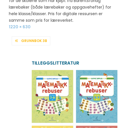
for de skolene som har kjøpt fra Barentsforlag
lærebøker (både lærebøker og oppgavehefter) for
hele klasse/klasser. Pris for digitale ressursen er
samme som pris for læreverket.
Full
1220 × 630
size
INNLEGGSNAVIGASJON
GRUNNBOK 3B
TILLEGGSLITTERATUR