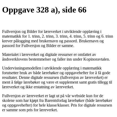
Oppgave 328 a), side 66
Fullversjon og Bilder for læreverket i utviklende opplæring i
matematikk for 1. trinn, 2. trinn, 3. trinn, 4. trinn, 5. trinn og 6. trinn
krever pålogging med brukernavn og passord. Brukernavn og
passord for Fullversjon og Bilder er samme.
Materialet i læreverket og digitale ressurser er omfattet av
åndsverklovens bestemmelser og faller inn under Kopinoravtalen.
Undervisningsmodellen i utviklende opplæring i matematikk
forutsetter bruk av både lærebøker og oppgavehefter for å få gode
resultater. Denne digitale ressursen (fullversjon av læreverket) er
ment å følge lærebøker og være et supplement samt gratis tillegg til
læreverket og ikke erstatning av læreverket.
Fullversjon av læreverket er lagt ut på vår webside kun for de
skolene som har kjøpt fra Barentsforlag lærebøker (både lærebøker
og oppgavehefter) for hele klasse/klasser. Pris for digitale ressursen
er samme som pris for læreverket.