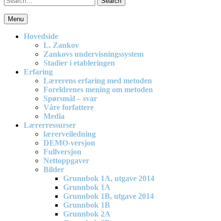
for:
Menu
En effektiv og spennende modell for matematikkundervisning i
barneskolen
Hovedside
L. Zankov
Zankovs undervisningssystem
Stadier i etableringen
Erfaring
Lærerens erfaring med metoden
Foreldrenes mening om metoden
Spørsmål – svar
Våre forfattere
Media
Lærerressurser
lærerveiledning
DEMO-versjon
Fullversjon
Nettoppgaver
Bilder
Grunnbok 1A, utgave 2014
Grunnbok 1A
Grunnbok 1B, utgave 2014
Grunnbok 1B
Grunnbok 2A