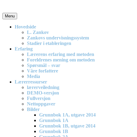
Skip
to
content
Menu
En effektiv og spennende modell for matematikkundervisning i
barneskolen
Hovedside
L. Zankov
Zankovs undervisningssystem
Stadier i etableringen
Erfaring
Lærerens erfaring med metoden
Foreldrenes mening om metoden
Spørsmål – svar
Våre forfattere
Media
Lærerressurser
lærerveiledning
DEMO-versjon
Fullversjon
Nettoppgaver
Bilder
Grunnbok 1A, utgave 2014
Grunnbok 1A
Grunnbok 1B, utgave 2014
Grunnbok 1B
Grunnbok 2A