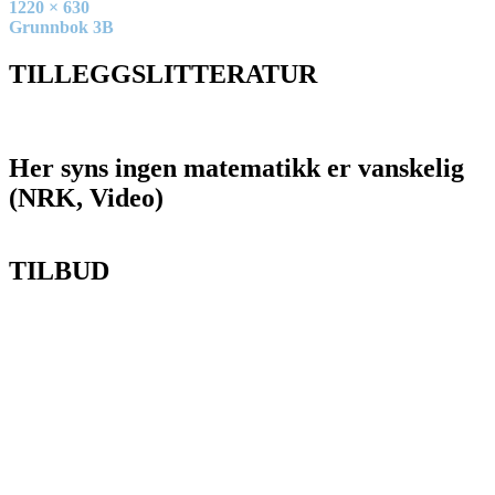
Full
1220 × 630
size
Innleggsnavigasjon
Grunnbok 3B
TILLEGGSLITTERATUR
Her syns ingen matematikk er vanskelig
(NRK, Video)
TILBUD