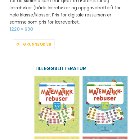
for de skolene som har kjøpt fra Barentsforlag
lærebøker (både lærebøker og oppgavehefter) for
hele klasse/klasser. Pris for digitale ressursen er
samme som pris for læreverket.
Full
1220 × 630
size
INNLEGGSNAVIGASJON
GRUNNBOK 3B
TILLEGGSLITTERATUR