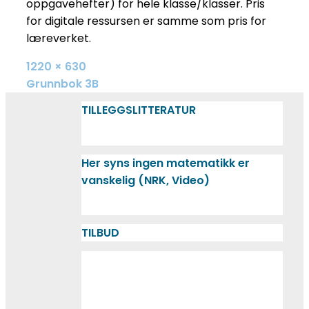
oppgavehefter) for hele klasse/klasser. Pris
for digitale ressursen er samme som pris for
læreverket.
Full
1220 × 630
size
INNLEGGSNAVIGASJON
Grunnbok 3B
TILLEGGSLITTERATUR
Her syns ingen matematikk er
vanskelig (NRK, Video)
TILBUD