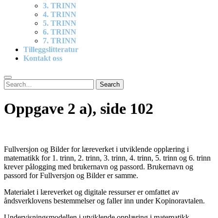
3. TRINN
4. TRINN
5. TRINN
6. TRINN
7. TRINN
Tilleggslitteratur
Kontakt oss
Search
Search
for:
Oppgave 2 a), side 102
Fullversjon og Bilder for læreverket i utviklende opplæring i
matematikk for 1. trinn, 2. trinn, 3. trinn, 4. trinn, 5. trinn og 6. trinn
krever pålogging med brukernavn og passord. Brukernavn og
passord for Fullversjon og Bilder er samme.
Materialet i læreverket og digitale ressurser er omfattet av
åndsverklovens bestemmelser og faller inn under Kopinoravtalen.
Undervisningsmodellen i utviklende opplæring i matematikk