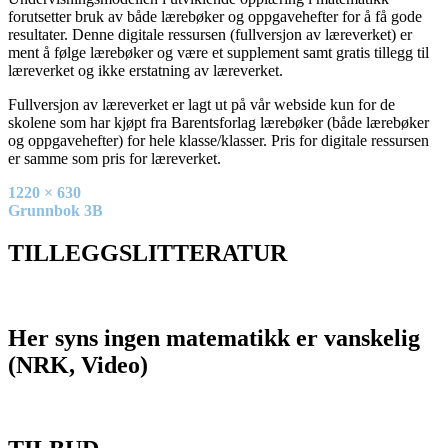
forutsetter bruk av både lærebøker og oppgavehefter for å få gode
resultater. Denne digitale ressursen (fullversjon av læreverket) er
ment å følge lærebøker og være et supplement samt gratis tillegg til
læreverket og ikke erstatning av læreverket.
Fullversjon av læreverket er lagt ut på vår webside kun for de
skolene som har kjøpt fra Barentsforlag lærebøker (både lærebøker
og oppgavehefter) for hele klasse/klasser. Pris for digitale ressursen
er samme som pris for læreverket.
Full
1220 × 630
size
Innleggsnavigasjon
Grunnbok 3B
TILLEGGSLITTERATUR
Her syns ingen matematikk er vanskelig
(NRK, Video)