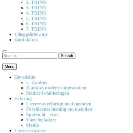
2. TRINN
3. TRINN
4. TRINN
5. TRINN
6. TRINN
7. TRINN
Tilleggslitteratur
Kontakt oss
Search
Search
for:
Menu
En effektiv og spennende modell for matematikkundervisning i
barneskolen
Hovedside
L. Zankov
Zankovs undervisningssystem
Stadier i etableringen
Erfaring
Lærerens erfaring med metoden
Foreldrenes mening om metoden
Spørsmål – svar
Våre forfattere
Media
Lærerressurser