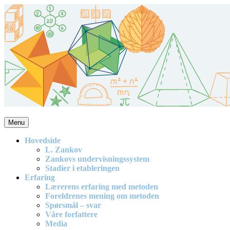
Skip
to
content
Menu
En effektiv og spennende modell for matematikkundervisning i
barneskolen
Hovedside
L. Zankov
Zankovs undervisningssystem
Stadier i etableringen
Erfaring
Lærerens erfaring med metoden
Foreldrenes mening om metoden
Spørsmål – svar
Våre forfattere
Media