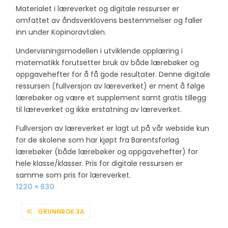
Materialet i læreverket og digitale ressurser er
omfattet av åndsverklovens bestemmelser og faller
inn under Kopinoravtalen.
Undervisningsmodellen i utviklende opplæring i
matematikk forutsetter bruk av både lærebøker og
oppgavehefter for å få gode resultater. Denne digitale
ressursen (fullversjon av læreverket) er ment å følge
lærebøker og være et supplement samt gratis tillegg
til læreverket og ikke erstatning av læreverket.
Fullversjon av læreverket er lagt ut på vår webside kun
for de skolene som har kjøpt fra Barentsforlag
lærebøker (både lærebøker og oppgavehefter) for
hele klasse/klasser. Pris for digitale ressursen er
samme som pris for læreverket.
Full
1220 × 630
size
INNLEGGSNAVIGASJON
GRUNNBOK 3A