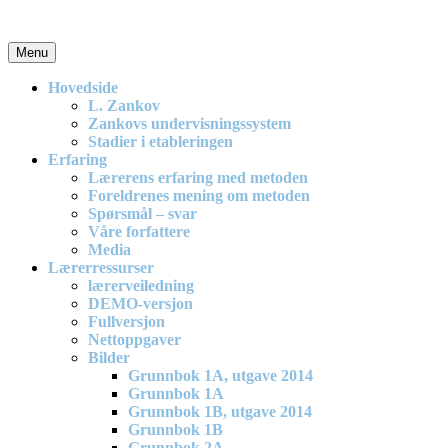
Skip
to
content
Menu
En effektiv og spennende modell for matematikkundervisning i barne
Hovedside
L. Zankov
Zankovs undervisningssystem
Stadier i etableringen
Erfaring
Lærerens erfaring med metoden
Foreldrenes mening om metoden
Spørsmål – svar
Våre forfattere
Media
Lærerressurser
lærerveiledning
DEMO-versjon
Fullversjon
Nettoppgaver
Bilder
Grunnbok 1A, utgave 2014
Grunnbok 1A
Grunnbok 1B, utgave 2014
Grunnbok 1B
Grunnbok 2A