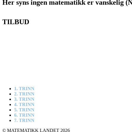
Her syns ingen matematikk er vanskelig (
TILBUD
1. TRINN
2. TRINN
3. TRINN
4. TRINN
5. TRINN
6. TRINN
7. TRINN
© MATEMATIKK LANDET 2026