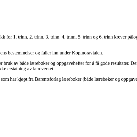
k for 1. trinn, 2. trinn, 3. trinn, 4. trinn, 5. trinn og 6. trinn krever
ovens bestemmelser og faller inn under Kopinoravtalen.
 bruk av både lærebøker og oppgavehefter for å få gode resultater. Denn
kke erstatning av læreverket.
 som har kjøpt fra Barentsforlag lærebøker (både lærebøker og oppgavehe