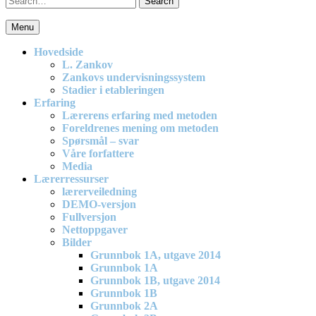
for:
Menu
En effektiv og spennende modell for matematikkundervisning i barne
Hovedside
L. Zankov
Zankovs undervisningssystem
Stadier i etableringen
Erfaring
Lærerens erfaring med metoden
Foreldrenes mening om metoden
Spørsmål – svar
Våre forfattere
Media
Lærerressurser
lærerveiledning
DEMO-versjon
Fullversjon
Nettoppgaver
Bilder
Grunnbok 1A, utgave 2014
Grunnbok 1A
Grunnbok 1B, utgave 2014
Grunnbok 1B
Grunnbok 2A