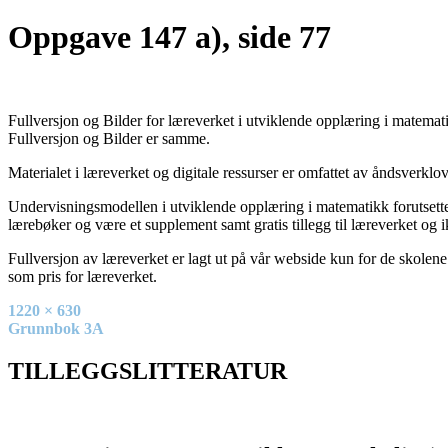
Oppgave 147 a), side 77
Fullversjon og Bilder for læreverket i utviklende opplæring i matematik
Fullversjon og Bilder er samme.
Materialet i læreverket og digitale ressurser er omfattet av åndsverkl
Undervisningsmodellen i utviklende opplæring i matematikk forutsetter
lærebøker og være et supplement samt gratis tillegg til læreverket og i
Fullversjon av læreverket er lagt ut på vår webside kun for de skolene
som pris for læreverket.
Full
1220 × 630
size
Innleggsnavigasjon
Grunnbok 3A
TILLEGGSLITTERATUR