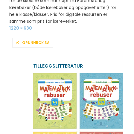
for de skolene som har kjøpt fra Barentsforlag
lærebøker (både lærebøker og oppgavehefter) for
hele klasse/klasser. Pris for digitale ressursen er
samme som pris for læreverket.
Full
1220 × 630
size
INNLEGGSNAVIGASJON
GRUNNBOK 3A
TILLEGGSLITTERATUR