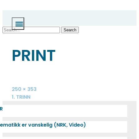
Skip
to
content
Search
PRINT
Full
250 × 353
size
INNLEGGSNAVIGASJON
1. TRINN
R
ematikk er vanskelig (NRK, Video)